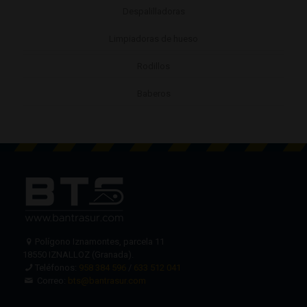
Despalilladoras
Limpiadoras de hueso
Rodillos
Baberos
Polígono Iznamontes, parcela 11
18550 IZNALLOZ (Granada).
Teléfonos:
958 384 596
/
633 512 041
Correo:
bts@bantrasur.com